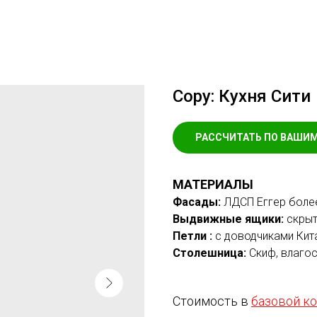
Copy: Кухня Сити
РАССЧИТАТЬ ПО ВАШИ
МАТЕРИАЛЫ
Фасады:
ЛДСП Еггер более
Выдвижные ящики:
скрыт
Петли :
с доводчиками Кит
Столешница:
Скиф, влаго
Стоимость в
базовой к